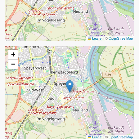
Leaflet
|
©
OpenStreetMap
+
−
Leaflet
|
©
OpenStreetMap