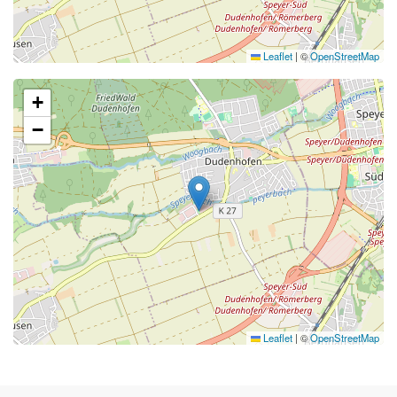
Leaflet
|
©
OpenStreetMap
+
−
Leaflet
|
©
OpenStreetMap