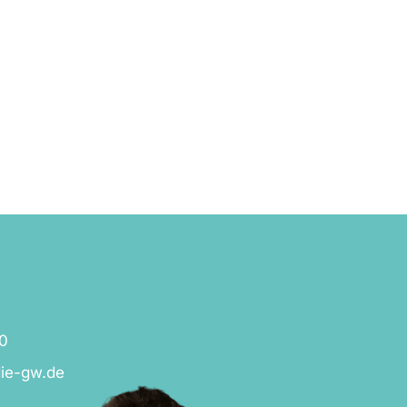
0
ie-gw.de