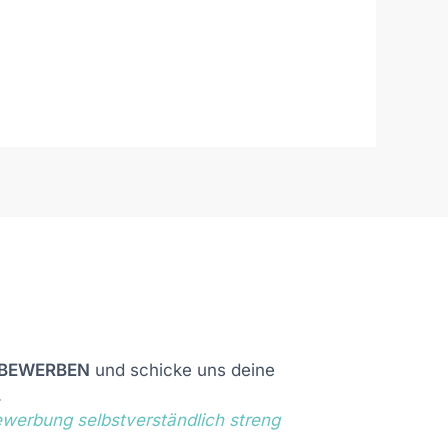
 BEWERBEN
und schicke uns deine
.
erbung selbst­verständ­lich streng